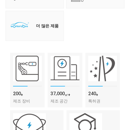
더 많은 제품
,
2
0
0
3
7
0
0
0
2
4
0
+
㎡+
+
제조 장비
제조 공간
특허권