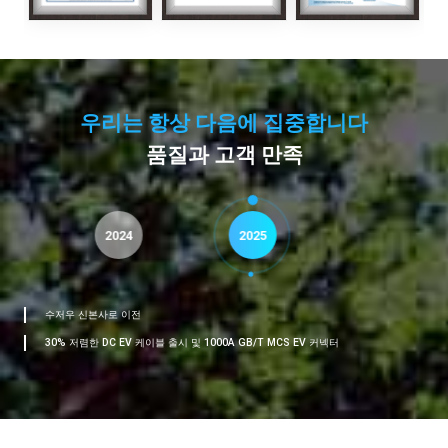
우리는 항상 다음에 집중합니다
품질과 고객 만족
2024
2025
수저우 신본사로 이전
ABB와 Workersbee, 충전 커넥터에 대한 전략적 협력 계약 체결
TÜV 라인란트, Workersbee 시험 센터에 공인 실험실 인증 발급
3만6000㎡ 규모의 건축 면적을 갖춘 22.5에이커 규모의 수저우 본사 기지가 정부로
UL 인증 통과;Hangzhou Research, Shenzhen Yihang 설립
리틀비 EV 충전 기술(수저우) 유한회사설립되었다
남부장쑤성 독립혁신시범구 가젤기업 인증 획득
NEEQ 상장기업이 되었습니다
CE 및 TUV 인증 통과
부분 소유 Wuhan Detaina New Energy Tech. Co., Ltd.가 설립되었습니다.
IATF16949 자동차 품질 시스템 인증 통과
우한 조항정밀공업 주식회사 설립
ISO9001 품질 시스템 인증 통과
회사는 등록 자본금 2950만 위안으로 설립되었습니다.
부터 승인을 받았습니다.
30% 저렴한 DC EV 케이블 출시 및 1000A GB/T MCS EV 커넥터
워커스비 쑤저우 신본사 건물 완공
Workersbee 시험 센터, CNAS 인증 인증서 획득
IPO를 실시하였고, 3개 회계법인과 컨설팅 계약을 체결하였습니다.
청화대학교 에너지 인터넷 혁신 연구소, 청화대학교 및이항, 우한대학 수저우연구소
장쑤 이항전기기술유한공사 설립
장쑤성 과학기술중소기업 인증
DUNS 등록 기업이 되었습니다
경영진 주식보유 인센티브 계획 발표; 투자파트너 계획 전국적으로 시작;유럽 ​​자회사
등이 설립되었습니다.
가 등록 중입니다.