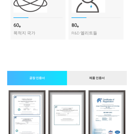
6
0
8
0
+
+
목적지 국가
R&D 엘리트들
공장 인증서
제품 인증서