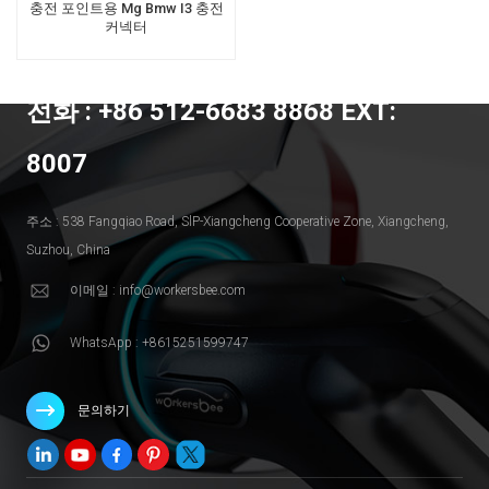
충전 포인트용 Mg Bmw I3 충전
커넥터
전화 : +86 512-6683 8868 EXT:
8007
주소 : 538 Fangqiao Road, SlP-Xiangcheng Cooperative Zone, Xiangcheng,
Suzhou, China
이메일 : info@workersbee.com
WhatsApp : +8615251599747
문의하기